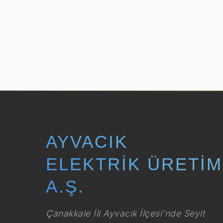
AYVACIK
ELEKTRIK ÜRETIM
A.Ş.
Çanakkale İli Ayvacık İlçesi'nde Seyit