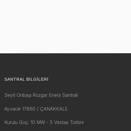
SANTRAL BILGILERI
Seyit Onbaşı Rüzgar Enerji Santrali
Ayvacık 17860 / ÇANAKKALE
Kurulu Güç: 10 MW - 5 Vestas Türbini