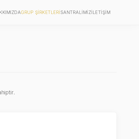
KKIMIZDA
GRUP ŞIRKETLERI
SANTRALIMIZ
İLETIŞIM
.
hiptir.