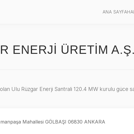
ANA SAYFA
HA
R ENERJİ ÜRETİM A.Ş
yer olan Ulu Rüzgar Enerji Santrali 120.4 MW kurulu güce sa
iosmanpaşa Mahallesi GÖLBAŞI 06830 ANKARA