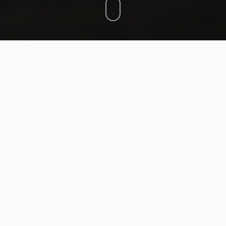
HAKKIMIZDA
RÜZGAR ENERJISI SEKTÖRÜNDE GÜVENILIR
ORTAK
AYVACIK ELEKTRIK ÜRETIM A.Ş.
Çanakkale İli Ayvacık İlçesi sınırları içinde bulunan